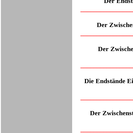
Der Endst
___
_____________
Der Zwischen
___
_____________
Der Zwische
___
_____________
Die Endstände E
___
_____________
Der Zwischenst
___
_____________