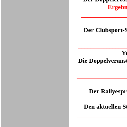
Ergebn
___
___________
Der Clubsport-S
___
____________
Y
Die Doppelveranst
___
_____________
Der Rallyespr
Den aktuellen St
___
_____________