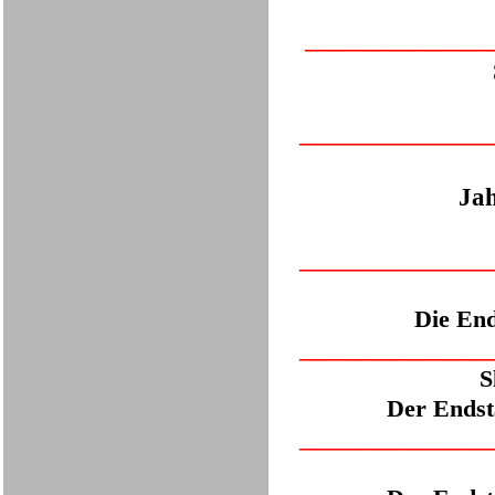
___
____________
___
_____________
Jah
___
_____________
Die End
___
_____________
S
Der Endst
___
_____________