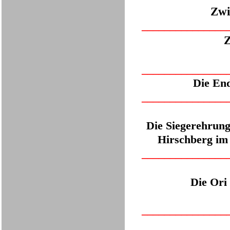
Zwi
___
____________
Z
___
____________
Die End
___
____________
Die Siegerehrung
Hirschberg im 
___
____________
Die Ori
___
____________