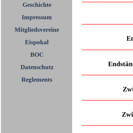
Geschichte
Impressum
___
____________
Mitgliedsvereine
E
Eispokal
___
____________
BOC
Endstä
Datenschutz
___
____________
Reglements
Zw
___
____________
Zwi
___
____________